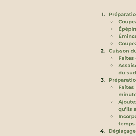
Préparatio
Coupez
Épépin
Émincez
Coupez
Cuisson du
Faites 
Assais
du sud,
Préparatio
Faites 
minute
Ajoutez
qu’ils 
Incorp
temps 
Déglaçage 