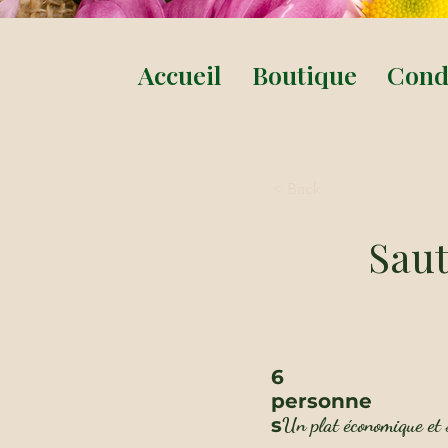
Accueil
Boutique
Condi
< Back
Saut
6
personne
s
Un plat économique et