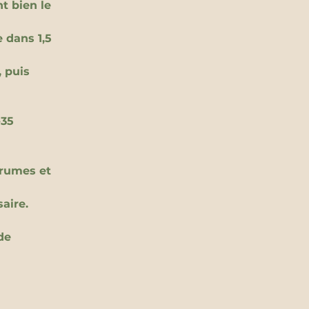
t bien le 
 dans 1,5 
 puis 
35 
grumes et 
aire.
de 