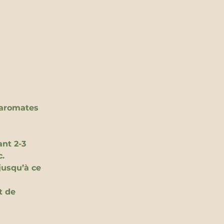
 aromates 
nt 2-3 
c.
 jusqu’à ce 
t de 