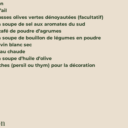
on
ail
osses olives vertes dénoyautées (facultatif)
 à soupe de 
sel aux aromates du sud
café de 
poudre d’agrumes
 à soupe de 
bouillon de légumes en poudre
 vin blanc sec
’eau chaude
 à soupe d’huile d’olive
ches (persil ou thym) pour la décoration
on