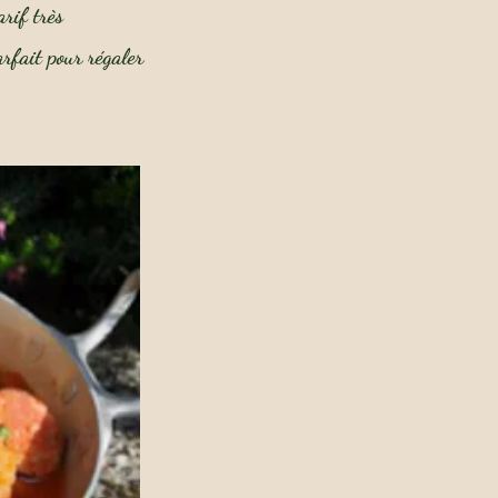
arif très
arfait pour régaler