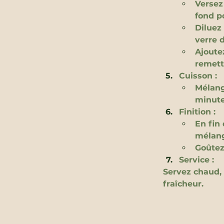
Versez 
fond p
Diluez
verre 
Ajoute
remette
Cuisson :
Mélang
minute
Finition :
En fin
mélang
Goûtez
Service :
Servez chaud, 
fraîcheur.